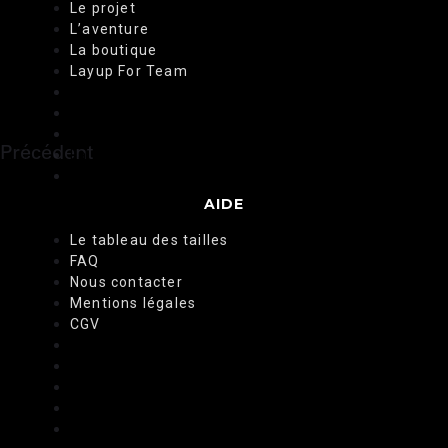
Le projet
L’aventure
La boutique
Layup For Team
Accueil – LAYUP
Le projet
L’aventure
Précédent
La boutique
Layup For Team
AIDE
Le tableau des tailles
FAQ
Nous contacter
Mentions légales
CGV
Le tableau des tailles
FAQ
Nous contacter
Mentions légales
CGV